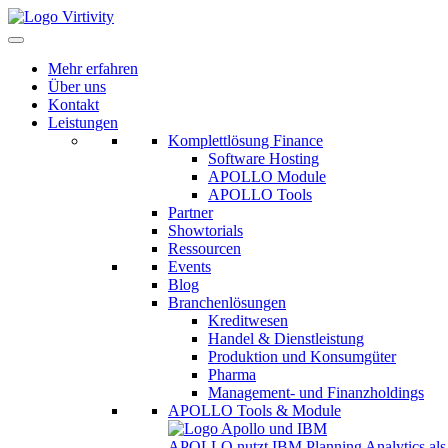
Skip
to
content
Mehr erfahren
Über uns
Kontakt
Leistungen
Komplettlösung Finance
Software Hosting
APOLLO Module
APOLLO Tools
Partner
Showtorials
Ressourcen
Events
Blog
Branchenlösungen
Kreditwesen
Handel & Dienstleistung
Produktion und Konsumgüter
Pharma
Management- und Finanzholdings
APOLLO Tools & Module
APOLLO nutzt IBM Planning Analytics als t